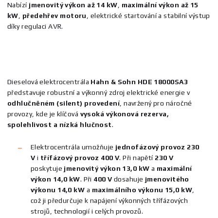
Nabízí
jmenovitý výkon až 14 kW
,
maximální výkon až 15
kW
,
předehřev motoru
, elektrické startování a stabilní výstup
díky regulaci AVR.
Dieselová elektrocentrála
Hahn & Sohn HDE 18000SA3
představuje robustní a výkonný zdroj elektrické energie v
odhlučněném (silent) provedení
, navržený pro náročné
provozy, kde je klíčová
vysoká výkonová rezerva,
spolehlivost a nízká hlučnost
.
Elektrocentrála umožňuje
jednofázový provoz 230
V
i
třífázový provoz 400 V
. Při napětí
230 V
poskytuje
jmenovitý výkon 13,0 kW
a
maximální
výkon 14,0 kW
. Při
400 V
dosahuje
jmenovitého
výkonu 14,0 kW
a
maximálního výkonu 15,0 kW
,
což ji předurčuje k napájení výkonných třífázových
strojů, technologií i celých provozů.