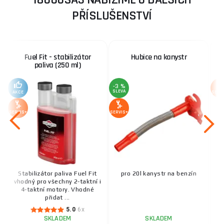
PŘÍSLUŠENSTVÍ
Fuel Fit - stabilizátor
Hubice na kanystr
paliva (250 ml)
-3 %
SLEVA
AKCE
SERV
SERVIS+
SERVIS+
Stabilizátor paliva Fuel Fit
pro 20l kanystr na benzín
Pr
vhodný pro všechny 2-taktní i
4-taktní motory. Vhodné
d
přidat ...
5.0
6x
SKLADEM
SKLADEM