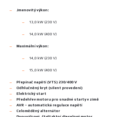
Jmenovitý výkon:
13,0 kW (230 V)
14,0 kW (400 V)
Maximální výkon:
14,0 kW (230 V)
15,0 kW (400 V)
Přepínač napětí (VTS) 230/400 V
Odhlučněný kryt (silent provedení)
Elektrický start
Předehřev motoru pro snadné starty v zimě
AVR – automatická regulace napětí
Celoměděný alternátor
Dvouválcový, čtyřtaktní dieselový motor