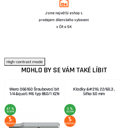
Jsme největší eshop s
prodejem dílenského vybavení
v ČR a SK
High-contrast mode
MOHLO BY SE VÁM TAKÉ LÍBIT
Wera 066160 Šroubovací bit
Kladky &#216; 22/60,3 ,
1/4&quot; M6 typ 860/1 XZN
šířka 60 mm
47 %
3 %
1
SLEVA
SLEVA
S
SERVIS+
SERVIS+
SE