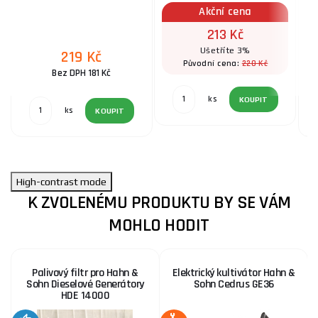
Akční cena
213 Kč
Ušetříte 3%
219 Kč
220 Kč
Původní cena:
Bez DPH 181 Kč
ks
KOUPIT
ks
KOUPIT
High-contrast mode
K ZVOLENÉMU PRODUKTU BY SE VÁM
MOHLO HODIT
Palivový filtr pro Hahn &
Elektrický kultivátor Hahn &
Sohn Dieselové Generátory
Sohn Cedrus GE36
HDE 14000