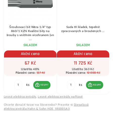
Šroubovací bit Wera 1/4" typ
Sada tří kladek, tepelně
860/1 XZN Kvalitní bity na
zpracovaných a broušených ...
šrouby s vnitřním vícehranem (vn
...
SKLADEM
SKLADEM
Akční cena
Akční cena
67 Kč
11 725 Kč
Ušetříte 48%
Ušetříte 363 Kč
127 Kč
12 088 Kč
Původní cena:
Původní cena:
ks
ks
KOUPIT
KOUPIT
Levné elektrocentrály
,
Levné elektrocentrály naftové
Chcete doručiť tovar na Slovensko? Prezrite si
Dieselová
elektrocentrála Hahn & Sohn HDE 18000SA3