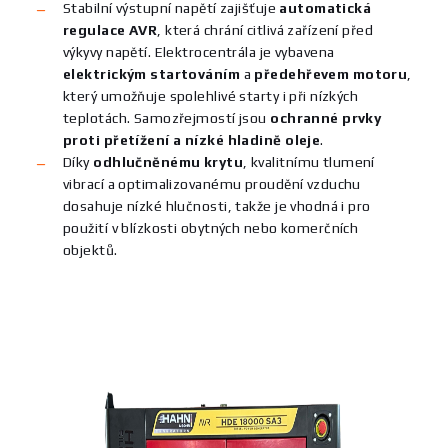
Stabilní výstupní napětí zajišťuje
automatická
regulace AVR
, která chrání citlivá zařízení před
výkyvy napětí. Elektrocentrála je vybavena
elektrickým startováním
a
předehřevem motoru
,
který umožňuje spolehlivé starty i při nízkých
teplotách. Samozřejmostí jsou
ochranné prvky
proti přetížení a nízké hladině oleje
.
Díky
odhlučněnému krytu
, kvalitnímu tlumení
vibrací a optimalizovanému proudění vzduchu
dosahuje nízké hlučnosti, takže je vhodná i pro
použití v blízkosti obytných nebo komerčních
objektů.