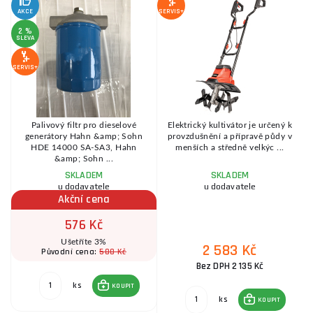
S
AKCE
SERVIS+
2 %
SLEVA
SE
SERVIS+
-8
Palivový filtr pro dieselové
Elektrický kultivátor je určený k
5
generátory Hahn &amp; Sohn
provzdušnění a přípravě půdy v
HDE 14000 SA-SA3, Hahn
menších a středně velkýc ...
&amp; Sohn ...
SKLADEM
SKLADEM
u dodavatele
u dodavatele
Akční cena
576 Kč
Ušetříte 3%
2 583 Kč
588 Kč
Původní cena:
Bez DPH 2 135 Kč
ks
KOUPIT
ks
KOUPIT