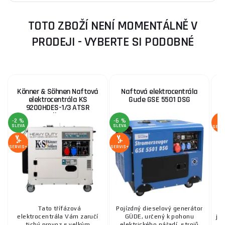
TOTO ZBOŽÍ NENÍ MOMENTÁLNĚ V
PRODEJI - VYBERTE SI PODOBNÉ
Könner & Söhnen Naftová
Naftová elektrocentrála
elektrocentrála KS
Gude GSE 5501 DSG
5
9200HDES-1/3 ATSR
Silent
-2 %
-6 %
SLEVA
SLEVA
SERV
SERVIS+
SERVIS+
Tato třífázová
Pojízdný dieselový generátor
P
elektrocentrála Vám zaručí
GÜDE, určený k pohonu
je
tichý provoz s velkým
elektrického nářadí, strojů