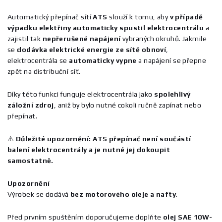
Automatický přepínač sítí
ATS
slouží k tomu, aby
v případě
výpadku elektřiny automaticky spustil elektrocentrálu
a
zajistil tak
nepřerušené napájení
vybraných okruhů. Jakmile
se
dodávka elektrické energie ze sítě obnoví
,
elektrocentrála se
automaticky vypne
a napájení se přepne
zpět na distribuční síť.
Díky této funkci funguje elektrocentrála jako
spolehlivý
záložní zdroj
, aniž by bylo nutné cokoli ručně zapínat nebo
přepínat.
⚠️
Důležité upozornění:
ATS přepínač není součástí
balení elektrocentrály a je nutné jej dokoupit
samostatně.
Upozornění
Výrobek se dodává
bez motorového oleje a nafty
.
Před prvním spuštěním doporučujeme doplňte
olej SAE 10W-