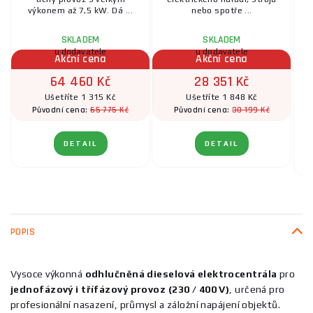
výkonem až 7,5 kW. Dá ...
nebo spotře ...
SKLADEM
SKLADEM
u dodavatele
u dodavatele
Akční cena
Akční cena
64 460 Kč
28 351 Kč
Ušetříte 1 315 Kč
Ušetříte 1 848 Kč
65 775 Kč
30 199 Kč
Původní cena:
Původní cena:
DETAIL
DETAIL
POPIS
Vysoce výkonná
odhlučněná dieselová elektrocentrála
pro
jednofázový i třífázový provoz (230 / 400 V)
, určená pro
profesionální nasazení, průmysl a záložní napájení objektů.