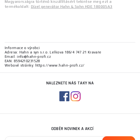
Magyarországra történő kiszállításért tekintse meg ezt a
termékoldalt:
Dízel generátor Hahn & Sohn HDE 18000SA3
Informace o výrobci
Adresa: Hahn a syn s.r.o. Lelkova 186/4 747 21 Kravaře
Email: info@hahn-profi.cz
EAN: 8594210231528
Webové stránky: https://www.hahn-profi.cz/
NALEZNETE NÁS TAKY NA
ODBĚR NOVINEK A AKCÍ