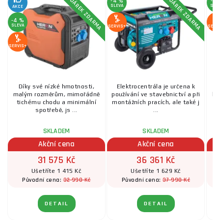
DÁREK ZDARMA
DÁREK ZDARMA
-4 %
-2 
elektrický start, dálkové
SLEVA
SLE
AKCE
ovládání
-4 %
SLEVA
SERVIS+
SERV
SERVIS+
Díky své nízké hmotnosti,
Elektrocentrála je určena k
malým rozměrům, mimořádně
používání ve stavebnictví a při
ko
tichému chodu a minimální
montážních pracích, ale také j
j
spotřebě, js ...
...
SKLADEM
SKLADEM
Akční cena
Akční cena
31 575 Kč
36 361 Kč
Ušetříte 1 415 Kč
Ušetříte 1 629 Kč
32 990 Kč
37 990 Kč
Původní cena:
Původní cena:
DETAIL
DETAIL