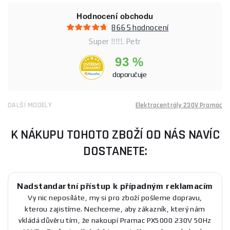
Hodnocení obchodu
8665 hodnocení
Super !!!!!. Petr
93 %
doporučuje
DALŠÍ MODELY
Elektrocentrály 230V Pramac
K NÁKUPU TOHOTO ZBOŽÍ OD NÁS NAVÍC
DOSTANETE:
Nadstandartní přístup k případným reklamacím
Vy nic neposíláte, my si pro zboží pošleme dopravu,
kterou zajistíme. Nechceme, aby zákazník, který nám
vkládá důvěru tím, že nakoupí Pramac PX5000 230V 50Hz