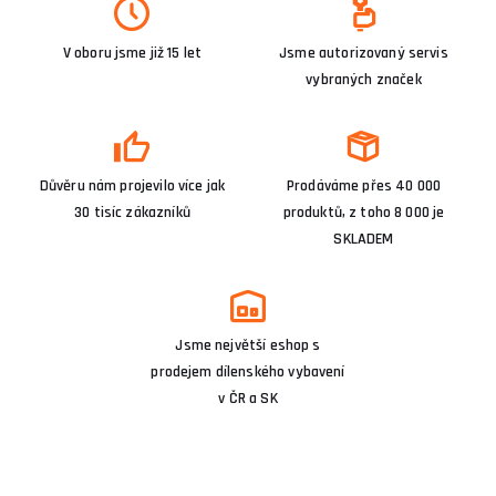
V oboru jsme již 15 let
Jsme autorizovaný servis
vybraných značek
Důvěru nám projevilo více jak
Prodáváme přes 40 000
30 tisíc zákazníků
produktů, z toho 8 000 je
SKLADEM
Jsme největší eshop s
prodejem dílenského vybavení
v ČR a SK