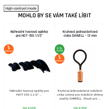
High-contrast mode
MOHLO BY SE VÁM TAKÉ LÍBIT
Náhradní tvarová opěrka
Kruhová jednozávitová
pro HOT-150 1.1/2"
cívka DAWELL - 12 mm
5 %
SLEVA
SERVIS+
SE
SERVIS+
D
3
Náhradní tvarová opěrka pro
Kruhová jednozávitová indukční
a
HOT-150 1.1/2" ...
cívka určená pro indukční ohřevy
značky DAWELL. Slouží pro ...
SKLADEM
SKLADEM