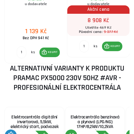
u dodavatele
u dodavatele
Akční cena
8 908 Kč
Ušetříte 469 Kč
1 139 Kč
9 377 Kč
Původní cena:
Bez DPH 941 Kč
ks
KOUPIT
ks
KOUPIT
ALTERNATIVNÍ VARIANTY K PRODUKTU
PRAMAC PX5000 230V 50HZ #AVR -
PROFESIONÁLNÍ ELEKTROCENTRÁLA
Elektrocentrála digitální
Elektrocentrála benzínová
invertorová, 5,5kW,
a plynová (LPG/NG)
elektrický start, podvozek
17HP/8,2kW/10,2kVA
(400V), 6,5kW (230V),