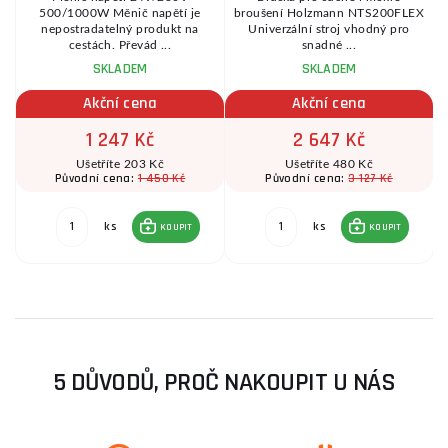
500/1000W Měnič napětí je
broušení Holzmann NTS200FLEX
nepostradatelný produkt na
Univerzální stroj vhodný pro
cestách. Převád ...
snadné ...
SKLADEM
SKLADEM
Akční cena
Akční cena
1 247 Kč
2 647 Kč
Ušetříte 203 Kč
Ušetříte 480 Kč
1 450 Kč
3 127 Kč
Původní cena:
Původní cena:
ks
ks
KOUPIT
KOUPIT
5 DŮVODŮ, PROČ NAKOUPIT U NÁS