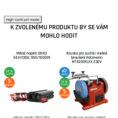
High-contrast mode
K ZVOLENÉMU PRODUKTU BY SE VÁM
MOHLO HODIT
Měnič napětí GEKO
Bruska pro suché i mokré
24V/230V, 500/1000W
broušení Holzmann
NTS200FLEX 230V
14 %
SLEVA
AKCE
SE
15 %
SLEVA
SERVIS+
SERVIS+
Měnič napětí 24V/230V
Bruska pro suché i mokré