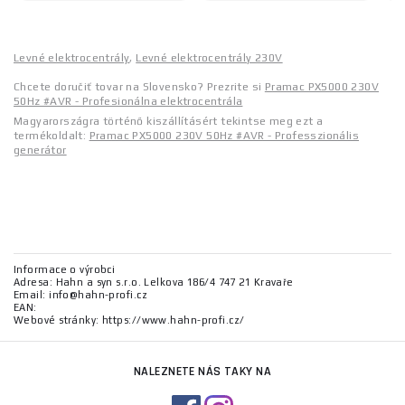
Levné elektrocentrály
,
Levné elektrocentrály 230V
Chcete doručiť tovar na Slovensko? Prezrite si
Pramac PX5000 230V
50Hz #AVR - Profesionálna elektrocentrála
Magyarországra történő kiszállításért tekintse meg ezt a
termékoldalt:
Pramac PX5000 230V 50Hz #AVR - Professzionális
generátor
Informace o výrobci
Adresa: Hahn a syn s.r.o. Lelkova 186/4 747 21 Kravaře
Email: info@hahn-profi.cz
EAN:
Webové stránky: https://www.hahn-profi.cz/
NALEZNETE NÁS TAKY NA