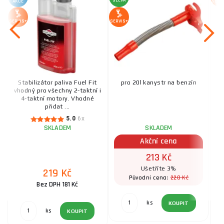
SLEVA
AKCE
SERV
SERVIS+
SERVIS+
Stabilizátor paliva Fuel Fit
pro 20l kanystr na benzín
Pr
vhodný pro všechny 2-taktní i
4-taktní motory. Vhodné
d
přidat ...
5.0
6x
SKLADEM
SKLADEM
Akční cena
213 Kč
Ušetříte 3%
219 Kč
220 Kč
Původní cena:
Bez DPH 181 Kč
ks
KOUPIT
ks
KOUPIT