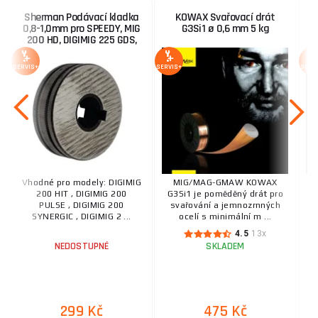
Sherman Podávací kladka
KOWAX Svařovací drát
0,8-1,0mm pro SPEEDY, MIG
G3Si1 ø 0,6 mm 5 kg
200 HD, DIGIMIG 225 GDS,
DUALMIG 210 S4 na
trubičkový drát
SERVIS+
SERVIS+
SERV
Vhodné pro modely: DIGIMIG
MIG/MAG-GMAW KOWAX
200 HIT , DIGIMIG 200
G3Si1 je poměděný drát pro
G
PULSE , DIGIMIG 200
svařování a jemnozrnných
SYNERGIC , DIGIMIG 2 ...
ocelí s minimální m ...
4.5
13x
NEDOSTUPNÉ
SKLADEM
299 Kč
475 Kč