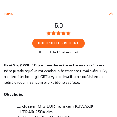
POPIS
5.0
OHODNOTIT PRODUKT
Hodnotilo
16 zákazníků
GeniMig®220LCD jsou moderní invertorové svařovací
zdroje
nabízející velmi vysokou všestrannost svařování. Díky
moderní technologii IGBT a vysoce kvalitním součástem se
jedná o ideální zařízení pro každého svářeče.
Obsahuje:
Exkluzivní MIG EUR hořákem KOWAX®
ULTRA® 250A 4m