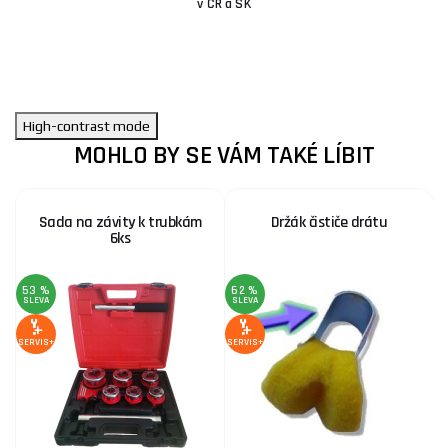
v ČR a SK
High-contrast mode
MOHLO BY SE VÁM TAKÉ LÍBIT
Sada na závity k trubkám
Držák čističe drátu
6ks
53 %
62 %
SLEVA
SLEVA
SE
SERVIS+
SERVIS+