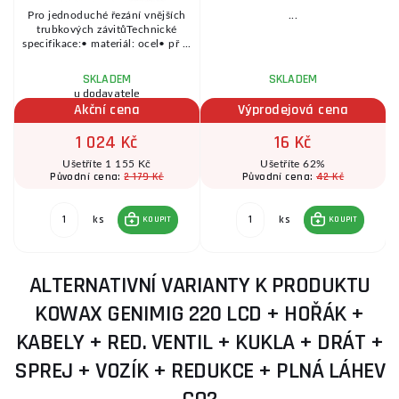
u
Pro jednoduché řezání vnějších
...
trubkových závitůTechnické
.
specifikace:• materiál: ocel• př ...
SKLADEM
SKLADEM
u dodavatele
Akční cena
Výprodejová cena
1 024 Kč
16 Kč
Ušetříte 1 155 Kč
Ušetříte 62%
2 179 Kč
42 Kč
Původní cena:
Původní cena:
ks
ks
KOUPIT
KOUPIT
ALTERNATIVNÍ VARIANTY K PRODUKTU
KOWAX GENIMIG 220 LCD + HOŘÁK +
KABELY + RED. VENTIL + KUKLA + DRÁT +
SPREJ + VOZÍK + REDUKCE + PLNÁ LÁHEV