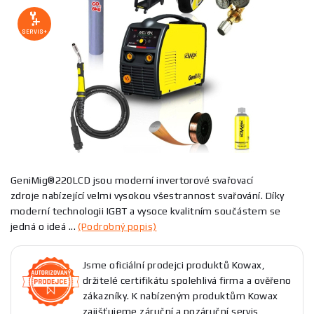
SERVIS+
GeniMig®220LCD jsou moderní invertorové svařovací
zdroje nabízející velmi vysokou všestrannost svařování. Díky
moderní technologii IGBT a vysoce kvalitním součástem se
jedná o ideá ...
(Podrobný popis)
Jsme oficiální prodejci produktů Kowax,
držitelé certifikátu spolehlivá firma a ověřeno
zákazníky. K nabízeným produktům Kowax
zajišťujeme záruční a pozáruční servis,