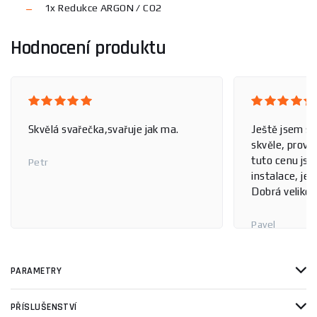
1x Redukce ARGON / CO2
Hodnocení produktu
Skvělá svařečka,svařuje jak ma.
Ještě jsem s 
skvěle, prove
tuto cenu jso
Petr
instalace, je 
Dobrá velikos
Pavel
PARAMETRY
PŘÍSLUŠENSTVÍ