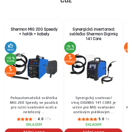
CO2
Sherman MIG 200 Speedy
Synergická invertorová
+ hořák + kabely
svářečka Sherman Digimig
141 Core
-16 %
SLEVA
AKCE
SERV
-10 %
SLEVA
SERVIS+
SERVIS+
Poloautomatická svářečka
Synergický svařovací
MIG 200 Speedy se používá
stroj DIGIMIG 141 CORE je
pro ruční svařování oceli a
určen pro MIG svařování
KTE
neželezný ...
ocelovým práškovým ...
4.0
17x
5.0
9x
SKLADEM
SKLADEM