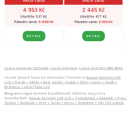
Akční cena
Akční cena
4 953 Kč
2 445 Kč
Ušetříte 537 Kč
Ušetříte 477 Kč
5 490 Kč
2 922 Kč
Původní cena:
Původní cena:
DETAIL
DETAIL
Levna svařovací technika
,
Levné invertory
,
Levné invertory MIG-MAG
Chcete doručiť tovar na Slovensko? Prezrite si
Kowax Genimig 220
LCD + Horák + Káble + Red. Ventil + Kukla + Drôt + Sprej + Vozík +
Redukcia + plná Fľaša Co2
Magyarországra történő kiszállításért tekintse meg ezt a
termékoldalt:
Kowax Genimig 220 LCD + Zseblámpa + Kábelek + Piros.
Szelep + Burkolat + Drót + Spray + Kocsi + Reduktor + teli CO2 palack