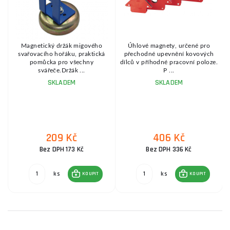
Magnetický držák migového
Úhlové magnety, určené pro
svařovacího hořáku, praktická
přechodné upevnění kovových
.
pomůcka pro všechny
dílců v příhodné pracovní poloze.
svářeče.Držák ...
P ...
SKLADEM
SKLADEM
209 Kč
406 Kč
Bez DPH 173 Kč
Bez DPH 336 Kč
ks
ks
KOUPIT
KOUPIT