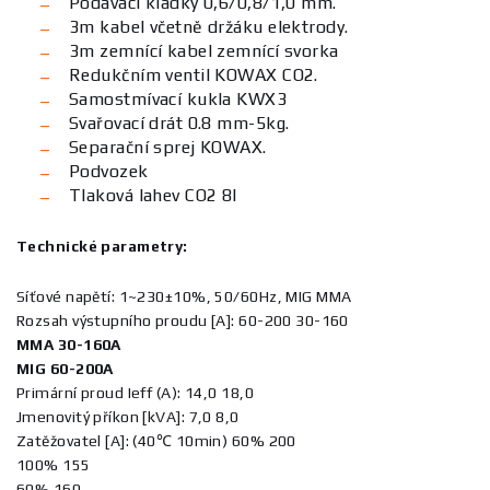
Podávací kladky 0,6/0,8/1,0 mm.
3m kabel včetně držáku elektrody.
3m zemnící kabel zemnící svorka
Redukčním ventil KOWAX CO2.
Samostmívací kukla KWX3
Svařovací drát 0.8 mm-5kg.
Separační sprej KOWAX.
Podvozek
Tlaková lahev CO2 8l
Technické parametry:
Síťové napětí: 1~230±10%, 50/60Hz, MIG MMA
Rozsah výstupního proudu [A]: 60-200 30-160
MMA 30-160A
MIG 60-200A
Primární proud Ieff (A): 14,0 18,0
Jmenovitý příkon [kVA]: 7,0 8,0
Zatěžovatel [A]: (40℃ 10min) 60% 200
100% 155
60% 160