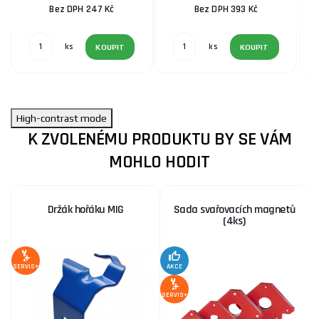
Bez DPH 247 Kč
Bez DPH 393 Kč
ks
ks
KOUPIT
KOUPIT
High-contrast mode
K ZVOLENÉMU PRODUKTU BY SE VÁM
MOHLO HODIT
Držák hořáku MIG
Sada svařovacích magnetů
(4ks)
SERVIS+
AKCE
SE
SERVIS+