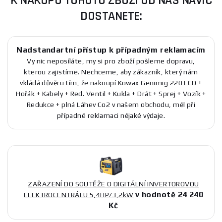
K NÁKUPU TOHOTO ZBOŽÍ OD NÁS NAVÍC
DOSTANETE:
Nadstandartní přístup k případným reklamacím
Vy nic neposíláte, my si pro zboží pošleme dopravu,
kterou zajistíme. Nechceme, aby zákazník, který nám
vkládá důvěru tím, že nakoupí Kowax Genimig 220 LCD +
Hořák + Kabely + Red. Ventil + Kukla + Drát + Sprej + Vozík +
Redukce + plná Láhev Co2 v našem obchodu, měl při
případné reklamaci nějaké výdaje.
ZAŘAZENÍ DO SOUTĚŽE O DIGITÁLNÍ INVERTOROVOU
v hodnotě 24 240
ELEKTROCENTRÁLU 5,4HP/3,2kW
Kč