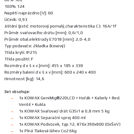
100% 124
Napětí naprázdno [V]: 60
Účiník: 0,93
Jištění (jistič motorový pomalý,charakteristika C): 16A/1f
Průměr svařovacího drátu [mm]: 0,6/1,0
Průměr obal.elektrody E7018 [mm]: 2,0-4,0
Typ podavače: 2kladka (kovový)
Třída krytí: IP21S
Třída použití: F
Rozměry d x š x v [mm]: 455 x 185 x 338
Rozměry balení d x š x v [mm]: 600 x 240 x 400
Hmotnost [kg]: 14,6
Set obsahuje:
1x KOWAX GeniMig®220LCD + Hořák + Kabely + Red.
Ventil + Kukla
1x KOWAX Svařovací drát G3Si1 ø 0,8 mm 5 kg
1x KOWAX Separační sprej 400 ml
1x KOWAX Podvozek, typ.12, 876x390x800 (DxŠxV)
1x Plná Tlaková láhev Co2 6kg