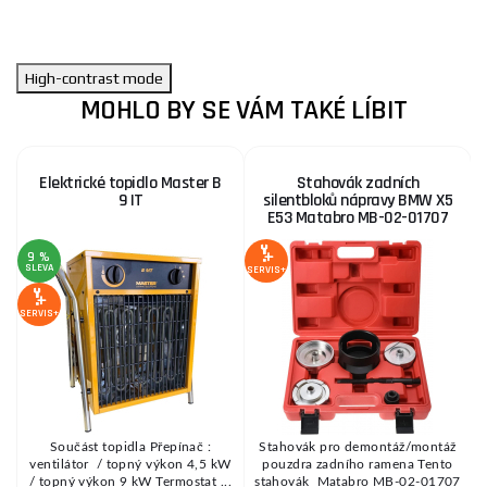
High-contrast mode
MOHLO BY SE VÁM TAKÉ LÍBIT
Elektrické topidlo Master B
Stahovák zadních
9 IT
silentbloků nápravy BMW X5
E53 Matabro MB-02-01707
9 %
SLEVA
SERVIS+
SE
SERVIS+
a
Součást topidla Přepínač :
Stahovák pro demontáž/montáž
i
ventilátor / topný výkon 4,5 kW
pouzdra zadního ramena Tento
/ topný výkon 9 kW Termostat ...
stahovák Matabro MB-02-01707