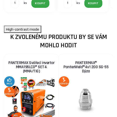
ks
ks
KOUPIT
KOUPIT
High-contrast mode
K ZVOLENÉMU PRODUKTU BY SE VÁM
MOHLO HODIT
PANTERMAX Svářecí invertor
PANTERMAX®
MMA195LCD® SET4
PanterWeld®4v1 200 SG-55
(MMA/TIG)
Dýza
AKCE
SERVIS+
SE
SERVIS+