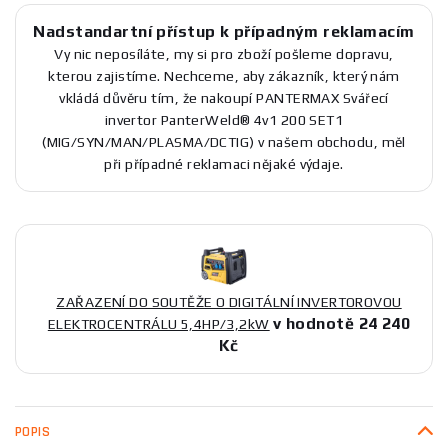
Nadstandartní přístup k případným reklamacím
Vy nic neposíláte, my si pro zboží pošleme dopravu,
kterou zajistíme. Nechceme, aby zákazník, který nám
vkládá důvěru tím, že nakoupí PANTERMAX Svářecí
invertor PanterWeld® 4v1 200 SET1
(MIG/SYN/MAN/PLASMA/DCTIG) v našem obchodu, měl
při případné reklamaci nějaké výdaje.
ZAŘAZENÍ DO SOUTĚŽE O DIGITÁLNÍ INVERTOROVOU
v hodnotě 24 240
ELEKTROCENTRÁLU 5,4HP/3,2kW
Kč
POPIS