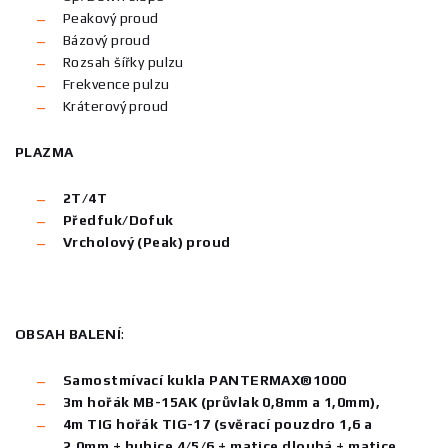
Peakový proud
Bázový proud
Rozsah šířky pulzu
Frekvence pulzu
Kráterový proud
PLAZMA
2T/4T
Předfuk/Dofuk
Vrcholový (Peak) proud
OBSAH BALENÍ
:
Samostmívací kukla PANTERMAX®1000
3m
hořák
MB-15AK (průvlak 0,8mm a 1,0mm),
4m TIG hořák TIG-17 (svěrací pouzdro 1,6 a
2,0mm + hubice 4/5/6 + matice dlouhá + matice