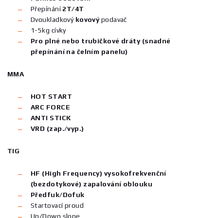
Přepínání
2T/4T
Dvoukladkový
kovový
podavač
1-5kg cívky
Pro plné nebo trubičkové dráty (snadné
přepínání na čelním panelu)
MMA
HOT START
ARC FORCE
ANTI STICK
VRD (zap./vyp.)
TIG
HF (High Frequency) vysokofrekvenční
(bezdotykové) zapalování oblouku
Předfuk/Dofuk
Startovací proud
Up/Down slope