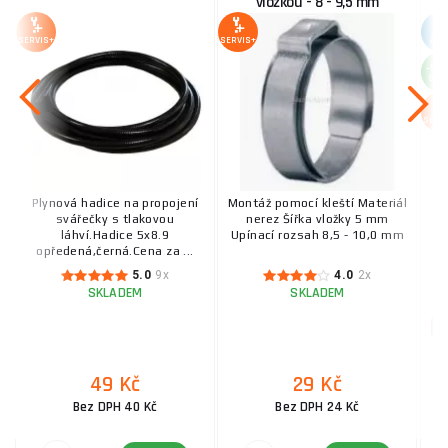
vložkou - 8 - 9,5 mm
SERVIS+
SERVIS+
AKC
-51
SLE
SERV
Plynová hadice na propojení
Montáž pomocí kleští Materiál
V
svářečky s tlakovou
nerez Šířka vložky 5 mm
zá
láhví.Hadice 5x8.9
Upínací rozsah 8,5 - 10,0 mm
A
opředená,černá.Cena za ...
5.0
9x
4.0
2x
SKLADEM
SKLADEM
49 Kč
29 Kč
Bez DPH 40 Kč
Bez DPH 24 Kč