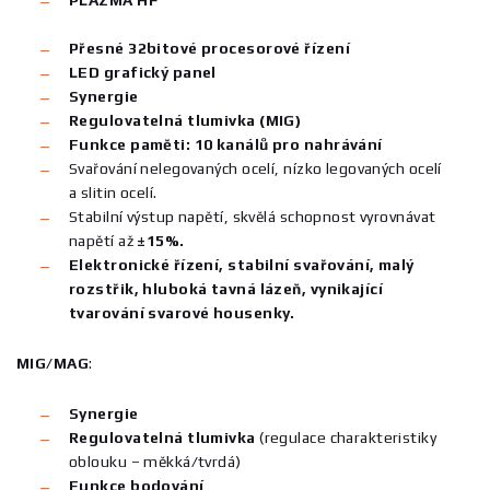
Přesné 32bitové procesorové řízení
LED grafický panel
Synergie
Regulovatelná tlumivka (MIG)
Funkce paměti: 10 kanálů pro nahrávání
Svařování nelegovaných ocelí, nízko legovaných ocelí
a slitin ocelí.
Stabilní výstup napětí, skvělá schopnost vyrovnávat
napětí až
±15%.
Elektronické řízení, stabilní svařování, malý
rozstřik, hluboká tavná lázeň, vynikající
tvarování svarové housenky.
MIG/MAG
:
Synergie
Regulovatelná tlumivka
(regulace charakteristiky
oblouku – měkká/tvrdá)
Funkce bodování