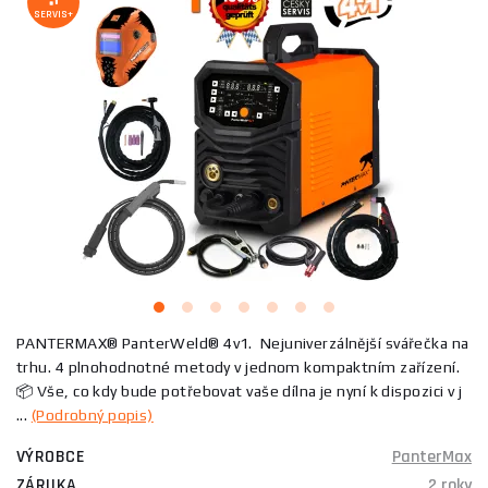
SERVIS+
PANTERMAX® PanterWeld® 4v1. Nejuniverzálnější svářečka na
trhu. 4 plnohodnotné metody v jednom kompaktním zařízení.
📦 Vše, co kdy bude potřebovat vaše dílna je nyní k dispozici v j
...
(Podrobný popis)
VÝROBCE
PanterMax
ZÁRUKA
2 roky