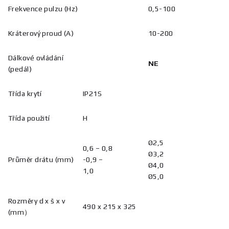
Frekvence pulzu (Hz)
0,5-100
Kráterový proud (A)
10-200
Dálkové ovládání
NE
(pedál)
Třída krytí
IP21S
Třída použití
H
Ø2,5
0,6 – 0,8
Ø3,2
Průměr drátu (mm)
-0,9 –
Ø4,0
1,0
Ø5,0
Rozměry d x š x v
490 x 215 x 325
(mm）