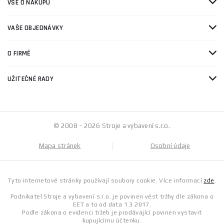
VŠE O NÁKUPU
VAŠE OBJEDNÁVKY
O FIRMĚ
UŽITEČNÉ RADY
© 2008 - 2026 Stroje a vybavení s.r.o.
Mapa stránek
Osobní údaje
Tyto internetové stránky používají soubory cookie. Více informací
zde
.
Podnikatel Stroje a vybavení s.r.o. je povinen vést tržby dle zákona o
EET a to od data 1.3.2017.
Podle zákona o evidenci tržeb je prodávající povinen vystavit
kupujícímu účtenku.