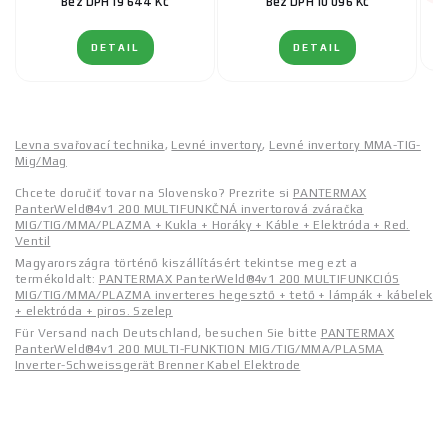
Bez DPH 19 644 Kč
Bez DPH 10 096 Kč
DETAIL
DETAIL
Levna svařovací technika
,
Levné invertory
,
Levné invertory MMA-TIG-
Mig/Mag
Chcete doručiť tovar na Slovensko? Prezrite si
PANTERMAX
PanterWeld®4v1 200 MULTIFUNKČNÁ invertorová zváračka
MIG/TIG/MMA/PLAZMA + Kukla + Horáky + Káble + Elektróda + Red.
Ventil
Magyarországra történő kiszállításért tekintse meg ezt a
termékoldalt:
PANTERMAX PanterWeld®4v1 200 MULTIFUNKCIÓS
MIG/TIG/MMA/PLAZMA inverteres hegesztő + tető + lámpák + kábelek
+ elektróda + piros. Szelep
Für Versand nach Deutschland, besuchen Sie bitte
PANTERMAX
PanterWeld®4v1 200 MULTI-FUNKTION MIG/TIG/MMA/PLASMA
Inverter-Schweissgerät Brenner Kabel Elektrode