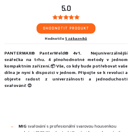
5.0
OHODNOTIT PRODUKT
Hodnotilo
5 zákazníků
PANTERMAX® PanterWeld® 4v1. Nejuniverzálnější
svářečka na trhu. 4 plnohodnotné metody v jednom
kompaktním zařízení.📦 Vše, co kdy bude potřebovat vaše
dílna je nyní k dispozici v jednom. Připojte se k revoluci a
objevte radost z univerzálnosti a jednoduchosti
svařování! 😍
MIG
svařování s profesionální svarovou housenkou