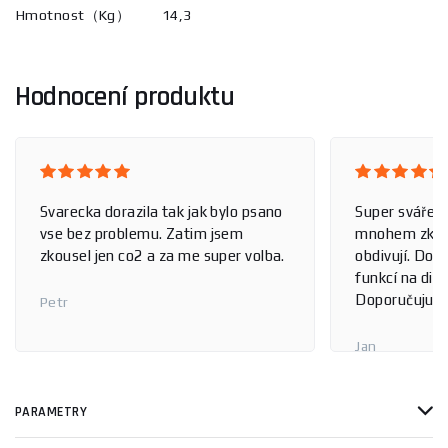
Hmotnost（Kg）
14,3
Hodnocení produktu
Svarecka dorazila tak jak bylo psano
Super svářečk
vse bez problemu. Zatim jsem
mnohem zkušen
zkousel jen co2 a za me super volba.
obdivují. Dob
funkcí na displ
Doporučuju.
Petr
Jan
PARAMETRY