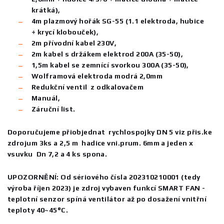
krátká),
4m plazmový hořák SG-55 (1.1 elektroda, hubice
+ krycí klobouček),
2m přívodní kabel 230V,
2m kabel s držákem elektrod 200A (35-50),
1,5m kabel se zemnící svorkou 300A (35-50),
Wolframová elektroda modrá 2,0mm
Redukční ventil z odkalovačem
Manuál,
Záruční list.
Doporučujeme přiobjednat rychlospojky DN 5 viz přis.ke
zdrojum 3ks a 2,5 m hadice vni.prum. 6mm a jeden x
vsuvku Dn 7,2 a 4 ks spona.
UPOZORNĚNÍ: Od sériového čísla 202310210001 (tedy
výroba říjen 2023) je zdroj vybaven funkcí SMART FAN -
teplotní senzor spíná ventilátor až po dosažení vnitřní
teploty 40~45°C.