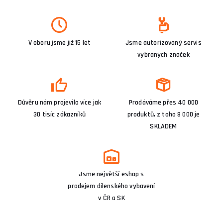
V oboru jsme již 15 let
Jsme autorizovaný servis
vybraných značek
Důvěru nám projevilo více jak
Prodáváme přes 40 000
30 tisíc zákazníků
produktů, z toho 8 000 je
SKLADEM
Jsme největší eshop s
prodejem dílenského vybavení
v ČR a SK