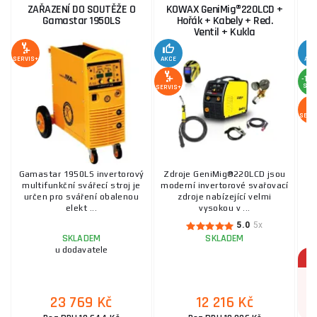
ZAŘAZENÍ DO SOUTĚŽE O
KOWAX GeniMig®220LCD +
S
Gamastar 1950LS
Hořák + Kabely + Red.
Ventil + Kukla
SERVIS+
AKCE
AKC
-10
SLE
SERVIS+
SERV
Gamastar 1950LS invertorový
Zdroje GeniMig®220LCD jsou
P
multifunkční svářecí stroj je
moderní invertorové svařovací
M
určen pro sváření obalenou
zdroje nabízející velmi
p
elekt ...
vysokou v ...
5.0
5x
SKLADEM
SKLADEM
u dodavatele
23 769 Kč
12 216 Kč