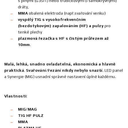
s plnými (G3Si1) nebo trubičkovými (i samokryvnými)
dráty,
MMA
obalená elektroda (např.svařování venku)
vyspělý TIG s vysokofrekvenčním
(bezdotykovým) zapalováním (HF) a pulzy
pro
tenké plechy
plazmová řezačka s HF s čistým průřezem až
10mm
.
Malá, lehká, snadno ovladatelná, ekonomická a hlavně
praktická
.
Svařování/řezání
nikdy nebylo snazší
. LED panel
a Synergie (MIG) usnadní správné nastavení úplně každému.
Vlastnosti
:
MIG/MAG
TIG HF PULZ
MMA
PLAZMA HF