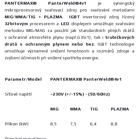
PANTERMAX® PanterWeld®4v1
je synergický
mikroprocesorový svařovací zdroj pro svařování metodami
MIG/MMA/TIG + PLAZMA
.
IGBT
invertorový zdroj řízený
32bitovým
procesorem a
LED
displejem umožňuje svařování
metodou MIG/MAG za použití jak standardních plných drátů
v ochranné atmosféře plynu (např.G3Si1), tak i
trubičkových
drátů s ochranným plynem
nebo bez
. IGBT technologie
umožňuje významné snížení hmotnosti a rozměrů zdroje a
zvýšení účinnosti při snížení spotřeby energie.
Parametr/Model
PANTERMAX® PanterWeld
®4v1
Síťové napětí
~230V (+/-15
%
) - (50/60Hz)
MIG
MMA
TIG
PLAZMA
Příkon (kW)
8,5
7,5
6,4
8,8
Primární proud Imax