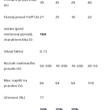
39
45
29
40
(A)
Fázový proud I1eff (A)
21
25
16
22
Jištění (jistič
motorový pomalý,
16A
charakteristika D)
Silový faktor
0,73
Rozsah svařovacího
50-200
10-200
10-200
20-50
proudu (A)
Max. napětí na
64
64
64
310
prázdno (V)
Účinnost (%)
77
20%
20
%
20%