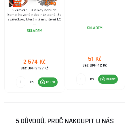
Svařování už nikdy nebude
,
komplikované nebo nákladné. Se
svářečkou, která má intuitivní LC
...
SKLADEM
SKLADEM
51 Kč
2 574 Kč
Bez DPH 42 Kč
Bez DPH 2 127 Kč
ks
KOUPIT
ks
KOUPIT
5 DŮVODŮ, PROČ NAKOUPIT U NÁS