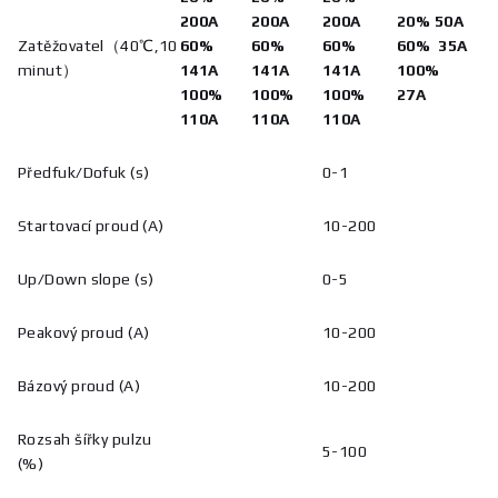
200A
200A
200A
20% 50A
Zatěžovatel（40℃,10
60%
60%
60%
60% 35A
minut）
141A
141A
141A
100%
100
%
100%
100%
27A
110A
110A
110A
Předfuk/Dofuk (s)
0-1
Startovací proud (A)
10-200
Up/Down slope (s)
0-5
Peakový proud (A)
10-200
Bázový proud (A)
10-200
Rozsah šířky pulzu
5-100
(%)