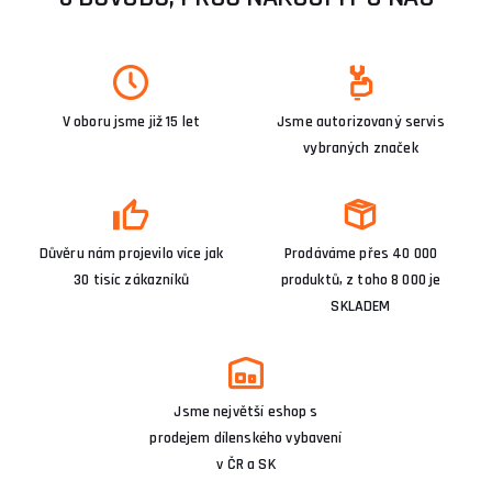
V oboru jsme již 15 let
Jsme autorizovaný servis
vybraných značek
Důvěru nám projevilo více jak
Prodáváme přes 40 000
30 tisíc zákazníků
produktů, z toho 8 000 je
SKLADEM
Jsme největší eshop s
prodejem dílenského vybavení
v ČR a SK