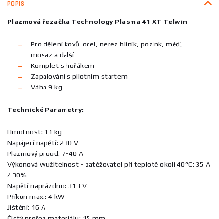
POPIS
Plazmová řezačka Technology Plasma 41 XT Telwin
Pro dělení kovů-ocel, nerez hliník, pozink, měď,
mosaz a další
Komplet s hořákem
Zapalování s pilotním startem
Váha 9 kg
Technické Parametry:
Hmotnost: 11 kg
Napájecí napětí: 230 V
Plazmový proud: 7-40 A
Výkonová využitelnost - zatěžovatel při teplotě okolí 40°C: 35 A
/ 30%
Napětí naprázdno: 313 V
Příkon max.: 4 kW
Jištění: 16 A
Čistý prořez materiálu: 15 mm