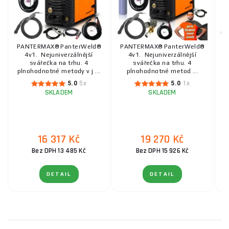
PANTERMAX® PanterWeld®
PANTERMAX® PanterWeld®
P
4v1. Nejuniverzálnější
4v1. Nejuniverzálnější
svářečka na trhu. 4
svářečka na trhu. 4
plnohodnotné metody v j ...
plnohodnotné metod ...
5.0
5x
5.0
1x
SKLADEM
SKLADEM
16 317 Kč
19 270 Kč
Bez DPH 13 485 Kč
Bez DPH 15 926 Kč
DETAIL
DETAIL