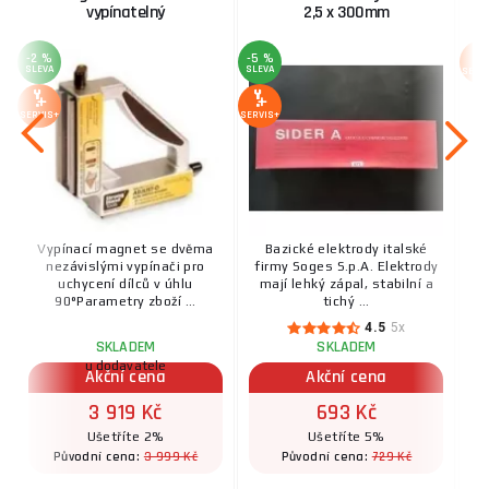
vypínatelný
2,5 x 300mm
-2 %
-5 %
SLEVA
SLEVA
SERV
SERVIS+
SERVIS+
Vypínací magnet se dvěma
Bazické elektrody italské
nezávislými vypínači pro
firmy Soges S.p.A. Elektrody
uchycení dílců v úhlu
mají lehký zápal, stabilní a
90°Parametry zboží ...
tichý ...
4.5
5x
SKLADEM
SKLADEM
u dodavatele
Akční cena
Akční cena
3 919 Kč
693 Kč
Ušetříte 2%
Ušetříte 5%
3 999 Kč
729 Kč
Původní cena:
Původní cena: