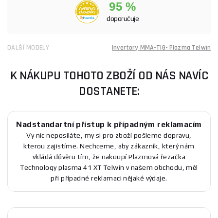
95 %
doporučuje
DALŠÍ MODELY
Invertory MMA-TIG- Plazma Telwin
K NÁKUPU TOHOTO ZBOŽÍ OD NÁS NAVÍC
DOSTANETE:
Nadstandartní přístup k případným reklamacím
Vy nic neposíláte, my si pro zboží pošleme dopravu,
kterou zajistíme. Nechceme, aby zákazník, který nám
vkládá důvěru tím, že nakoupí Plazmová řezačka
Technology plasma 41 XT Telwin v našem obchodu, měl
při případné reklamaci nějaké výdaje.