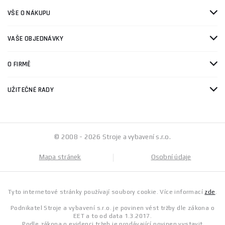
VŠE O NÁKUPU
VAŠE OBJEDNÁVKY
O FIRMĚ
UŽITEČNÉ RADY
© 2008 - 2026 Stroje a vybavení s.r.o.
Mapa stránek
Osobní údaje
Tyto internetové stránky používají soubory cookie. Více informací
zde
.
Podnikatel Stroje a vybavení s.r.o. je povinen vést tržby dle zákona o
EET a to od data 1.3.2017.
Podle zákona o evidenci tržeb je prodávající povinen vystavit