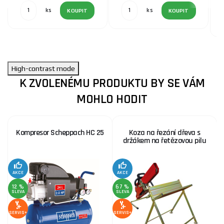
ks
ks
KOUPIT
KOUPIT
High-contrast mode
K ZVOLENÉMU PRODUKTU BY SE VÁM
MOHLO HODIT
Kompresor Scheppach HC 25
Koza na řezání dřeva s
držákem na řetězovou pilu
AKCE
AKCE
SE
12 %
67 %
SLEVA
SLEVA
SERVIS+
SERVIS+