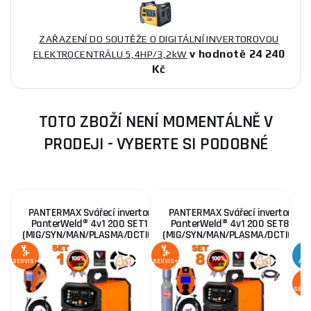
ZAŘAZENÍ DO SOUTĚŽE O DIGITÁLNÍ INVERTOROVOU
v hodnotě 24 240
ELEKTROCENTRÁLU 5,4HP/3,2kW
Kč
TOTO ZBOŽÍ NENÍ MOMENTÁLNĚ V
PRODEJI - VYBERTE SI PODOBNÉ
PANTERMAX Svářecí invertor
PANTERMAX Svářecí invertor
PanterWeld® 4v1 200 SET1
PanterWeld® 4v1 200 SET8
(MIG/SYN/MAN/PLASMA/DCTIG)
(MIG/SYN/MAN/PLASMA/DCTIG)
(
SERVIS+
SERVIS+
AKC
SERV