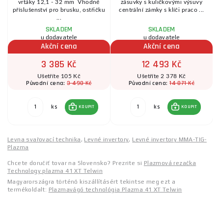
vrtáky 12,1 - 32 mm Vhodné
zásuvky s kuličkovými výsuvy
příslušenství pro brusku, ostřičku
centrální zámky s klíči praco ...
...
SKLADEM
SKLADEM
u dodavatele
u dodavatele
Akční cena
Akční cena
3 385 Kč
12 493 Kč
Ušetříte 105 Kč
Ušetříte 2 378 Kč
3 490 Kč
14 871 Kč
Původní cena:
Původní cena:
ks
ks
KOUPIT
KOUPIT
Levna svařovací technika
,
Levné invertory
,
Levné invertory MMA-TIG-
Plazma
Chcete doručiť tovar na Slovensko? Prezrite si
Plazmová rezačka
Technology plazma 41 XT Telwin
Magyarországra történő kiszállításért tekintse meg ezt a
termékoldalt:
Plazmavágó technológia Plazma 41 XT Telwin