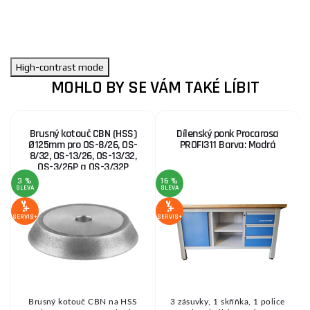
High-contrast mode
MOHLO BY SE VÁM TAKÉ LÍBIT
Brusný kotouč CBN (HSS)
Dílenský ponk Procarosa
Ø125mm pro OS-8/26, OS-
PROFI311 Barva: Modrá
8/32, OS-13/26, OS-13/32,
OS-3/26P a OS-3/32P
3 %
16 %
5
SLEVA
SLEVA
S
SERVIS+
SERVIS+
SE
Brusný kotouč CBN na HSS
3 zásuvky, 1 skříňka, 1 police