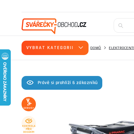
VYBRAT KATEGORII
DOMŮ
ELEKTROCENT
Právě si prohlíží 6 zákazníků
SERVIS+
KONTROLA
PŘED
DODÁNÍM