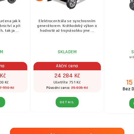
určena jak k
Elektrocentrála se synchronním
nictví a při
generátorem. Krátkodobý výkon o
, tak ja ...
hodnotě až trojnásobku jme ...
EM
SKLADEM
S
u 
ena
Akční cena
 Kč
24 284 Kč
15
00 Kč
Ušetříte 751 Kč
7 990 Kč
25 035 Kč
Původní cena:
Bez D
L
DETAIL