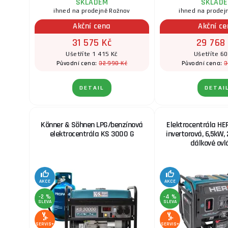
SKLADEM
SKLAD
ihned na prodejně Rožnov
ihned na prodej
Akční cena
Akční c
31 575 Kč
29 768
Ušetříte 1 415 Kč
Ušetříte 60
32 990 Kč
3
Původní cena:
Původní cena:
DETAIL
DETAI
Könner & Söhnen LPG/benzínová
Elektrocentrála HE
elektrocentrála KS 3000 G
invertorová, 6,5kW, 2
dálkové ovl
AKCE
AKCE
-2 %
-4 %
SLEVA
SLEVA
SERVIS+
SERVIS+