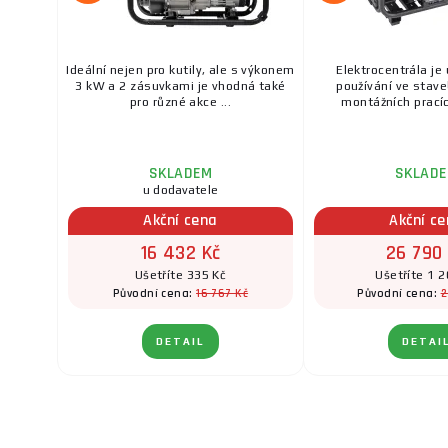
Ideální nejen pro kutily, ale s výkonem
Elektrocentrála je 
3 kW a 2 zásuvkami je vhodná také
používání ve staveb
pro různé akce ...
montážních pracích
SKLADEM
SKLAD
u dodavatele
Akční cena
Akční c
16 432 Kč
26 790
Ušetříte 335 Kč
Ušetříte 1 2
16 767 Kč
2
Původní cena:
Původní cena:
DETAIL
DETAI