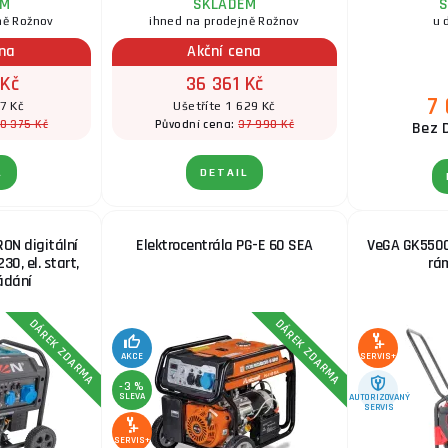
EM
SKLADEM
S
ně Rožnov
ihned na prodejně Rožnov
u 
ena
Akční cena
 Kč
36 361 Kč
7
7 Kč
Ušetříte 1 629 Kč
0 375 Kč
37 990 Kč
Původní cena:
Bez 
L
DETAIL
RON digitální
Elektrocentrála PG-E 60 SEA
VeGA GK5500
30, el. start,
rá
ádání
DÁREK ZDARMA
DÁREK ZDARMA
AKCE
SERVIS+
-3 %
SLEVA
AUTORIZOVANÝ
SERVIS
SERVIS+