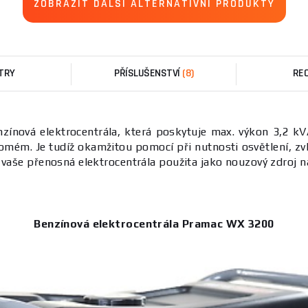
ZOBRAZIT DALŠÍ ALTERNATIVNÍ PRODUKTY
TRY
PŘÍSLUŠENSTVÍ
(8)
RE
zínová elektrocentrála, která poskytuje max. výkon 3,2 kVA.
omém. Je tudíž okamžitou pomocí při nutnosti osvětlení, zvl
t vaše přenosná elektrocentrála použita jako nouzový zdroj
Benzínová elektrocentrála Pramac WX 3200