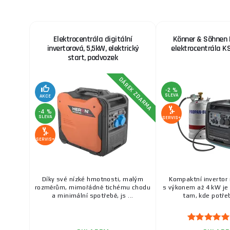
Elektrocentrála digitální
Könner & Söhnen 
invertorová, 5,5kW, elektrický
elektrocentrála K
start, podvozek
DÁREK ZDARMA
-2 %
SLEVA
AKCE
-4 %
SLEVA
SERVIS+
SERVIS+
Díky své nízké hmotnosti, malým
Kompaktní invertor
rozměrům, mimořádně tichému chodu
s výkonem až 4 kW je
a minimální spotřebě, js ...
tam, kde potřeb