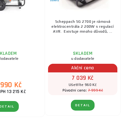
SERVIS
Scheppach SG 2700 je rámová
elektrocentrála 2 200W s regulací
AVR. Existuje mnoho důvodů, ...
KLADEM
SKLADEM
dodavatele
u dodavatele
Akční cena
7 039 Kč
 990 Kč
Ušetříte 960 Kč
7 999 Kč
Původní cena:
PH 13 215 Kč
DETAIL
DETAIL