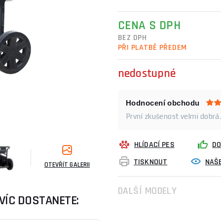
CENA S DPH
BEZ DPH
PŘI PLATBĚ PŘEDEM
nedostupné
Hodnocení obchodu
První zkušenost velmi dobrá.
HLÍDACÍ PES
DO
TISKNOUT
NAŠE
OTEVŘÍT GALERII
DALŠÍ MODELY
VÍC DOSTANETE: