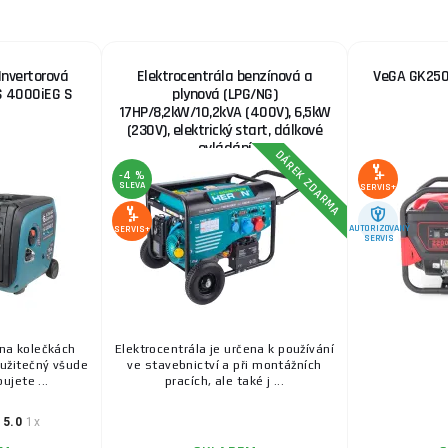
Invertorová
Elektrocentrála benzínová a
VeGA GK2500
S 4000iEG S
plynová (LPG/NG)
17HP/8,2kW/10,2kVA (400V), 6,5kW
(230V), elektrický start, dálkové
ovládání
DÁREK ZDARMA
-4 %
SLEVA
SERVIS+
AUTORIZOVANÝ
SERVIS+
SERVIS
 na kolečkách
Elektrocentrála je určena k používání
 užitečný všude
ve stavebnictví a při montážních
ujete ...
pracích, ale také j ...
5.0
1x