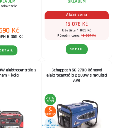
KLADEM
SKLADEM
dodavatele
Akční cena
15 076 Kč
 690 Kč
Ušetříte 1 005 Kč
16 081 Kč
Původní cena:
DPH 6 355 Kč
DETAIL
DETAIL
W elektrocentrála s
Scheppach SG 2700 Rámová
mem + kola
elektrocentrála 2 200W s regulací
AVR
-12 %
SLEVA
SERVIS+
AUTORIZOVANÝ