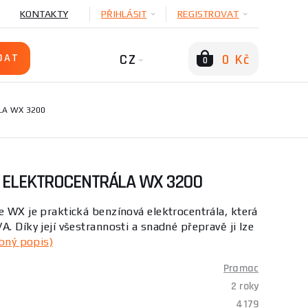
KONTAKTY
PŘIHLÁSIT
REGISTROVAT
CZ
0 Kč
0
LA WX 3200
 ELEKTROCENTRÁLA WX 3200
e WX je praktická benzínová elektrocentrála, která
. Díky její všestrannosti a snadné přepravě ji lze
bný popis)
Pramac
2 roky
4179