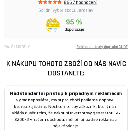
8667 hodnocení
Solidní výběr zboží. Jaroslav
95 %
doporučuje
DALŠÍ MODELY
Elektrocentrály digitální GÜDE
K NÁKUPU TOHOTO ZBOŽÍ OD NÁS NAVÍC
DOSTANETE:
Nadstandartní přístup k případným reklamacím
Vy nic neposíláte, my si pro zboží pošleme dopravu,
kterou zajistíme. Nechceme, aby zákazník, který nám
vkládá důvěru tím, že nakoupí Invertorový generátor ISG
3200-2 v našem obchodu, měl při případné reklamaci
nějaké výdaje.