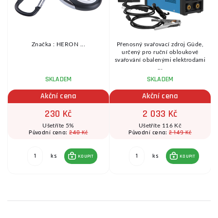
y
Značka : HERON ...
Přenosný svařovací zdroj Güde,
i
určený pro ruční obloukové
svařování obalenými elektrodami
...
SKLADEM
SKLADEM
Akční cena
Akční cena
230 Kč
2 033 Kč
Ušetříte 5%
Ušetříte 116 Kč
240 Kč
2 149 Kč
Původní cena:
Původní cena:
ks
ks
KOUPIT
KOUPIT