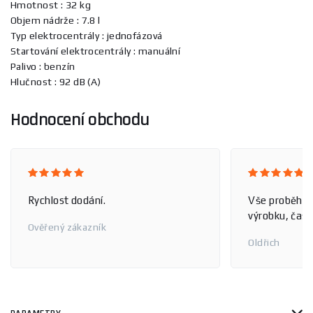
Hmotnost : 32 kg
Objem nádrže : 7.8 l
Typ elektrocentrály : jednofázová
Startování elektrocentrály : manuální
Palivo : benzín
Hlučnost : 92 dB (A)
Hodnocení obchodu
Rychlost dodání.
Vše proběhlo
výrobku, čas 
Ověřený zákazník
Oldřich