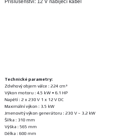
Příslušenství: 12 V nabíjecí kabel
Technické parametry:
Zdvihový objem válce : 224 cm³
Výkon motoru : 4.5 kW • 6.1 HP
Napětí : 2 x 230 V 1 x 12 V DC
Maximální výkon : 3.5 kW
Jmenovitý výkon generátoru : 230 V ~ 3.2 kW
Šířka : 310 mm
Výška : 565 mm
Délka : 600 mm