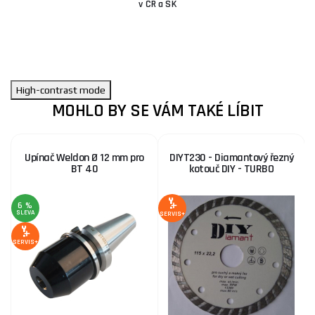
v ČR a SK
High-contrast mode
MOHLO BY SE VÁM TAKÉ LÍBIT
Upínač Weldon Ø 12 mm pro
DIYT230 - Diamantový řezný
BT 40
kotouč DIY - TURBO
6 %
SLEVA
SERVIS+
SE
SERVIS+