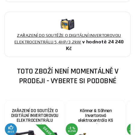
ZAŘAZENÍ DO SOUTĚŽE O DIGITÁLNÍ INVERTOROVOU
v hodnotě 24 240
ELEKTROCENTRÁLU 5,4HP/3,2kW
Kč
TOTO ZBOŽÍ NENÍ MOMENTÁLNĚ V
PRODEJI - VYBERTE SI PODOBNÉ
ZAŘAZENÍ DO SOUTĚŽE O
Könner & Söhnen
DIGITÁLNÍ INVERTOROVOU
Invertorová
ELEKTROCENTRÁLU
elektrocentrála KS
5,4HP/3,2kW
4000iEG S
-2 %
-4 
SLEVA
SLE
AKCE