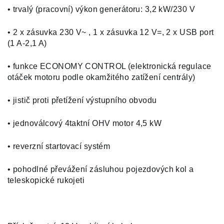
• trvalý (pracovní) výkon generátoru: 3,2 kW/230 V
• 2 x zásuvka 230 V~ , 1 x zásuvka 12 V=, 2 x USB port
(1 A-2,1 A)
• funkce ECONOMY CONTROL (elektronická regulace
otáček motoru podle okamžitého zatížení centrály)
• jistič proti přetížení výstupního obvodu
• jednoválcový 4taktní OHV motor 4,5 kW
• reverzní startovací systém
• pohodlné převážení zásluhou pojezdových kol a
teleskopické rukojeti