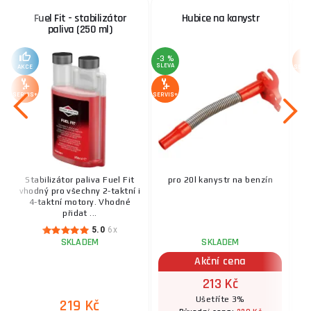
Fuel Fit - stabilizátor
Hubice na kanystr
paliva (250 ml)
-3 %
SLEVA
AKCE
SERV
SERVIS+
SERVIS+
Stabilizátor paliva Fuel Fit
pro 20l kanystr na benzín
Pr
vhodný pro všechny 2-taktní i
4-taktní motory. Vhodné
d
přidat ...
5.0
6x
SKLADEM
SKLADEM
Akční cena
213 Kč
Ušetříte 3%
219 Kč