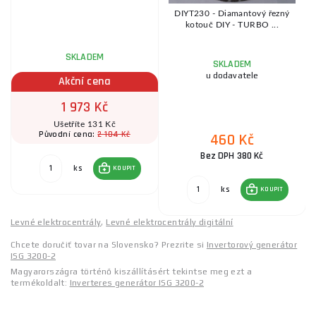
DIYT230 - Diamantový řezný
kotouč DIY - TURBO ...
SKLADEM
SKLADEM
u dodavatele
Akční cena
1 973 Kč
Ušetříte 131 Kč
2 104 Kč
Původní cena:
460 Kč
Bez DPH 380 Kč
ks
KOUPIT
ks
KOUPIT
Levné elektrocentrály
,
Levné elektrocentrály digitální
Chcete doručiť tovar na Slovensko? Prezrite si
Invertorový generátor
ISG 3200-2
Magyarországra történő kiszállításért tekintse meg ezt a
termékoldalt:
Inverteres generátor ISG 3200-2