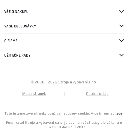
VŠE O NÁKUPU
VAŠE OBJEDNÁVKY
O FIRMĚ
UŽITEČNÉ RADY
© 2008 - 2026 Stroje a vybavení s.r.o.
Mapa stránek
Osobní údaje
Tyto internetové stránky používají soubory cookie. Více informací
zde
.
Podnikatel Stroje a vybavení s.r.o. je povinen vést tržby dle zákona o
EET a to od data 1.3.2017.