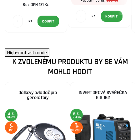
220 Kč
Původní cena:
Bez DPH 181 Kč
ks
KOUPIT
ks
KOUPIT
High-contrast mode
K ZVOLENÉMU PRODUKTU BY SE VÁM
MOHLO HODIT
Dálkový ovladač pro
INVERTOROVÁ SVÁŘEČKA
generátory
GIS 162
4 %
5 %
SLEVA
SLEVA
S
SERVIS+
SERVIS+
SE